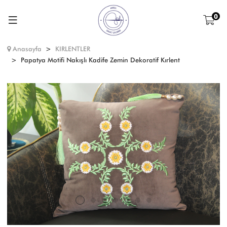
0
Anasayfa
KIRLENTLER
Papatya Motifi Nakışlı Kadife Zemin Dekoratif Kırlent