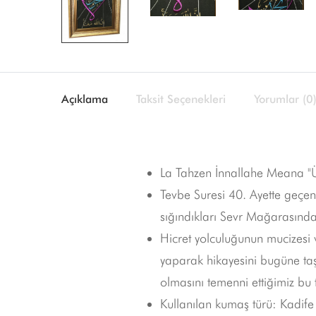
Açıklama
Taksit Seçenekleri
Yorumlar (0
La Tahzen İnnallahe Meana "Üz
Tevbe Suresi 40. Ayette geç
sığındıkları Sevr Mağarasında
Hicret yolculuğunun mucizesi
yaparak hikayesini bugüne taş
olmasını temenni ettiğimiz bu 
Kullanılan kumaş türü: Kadife