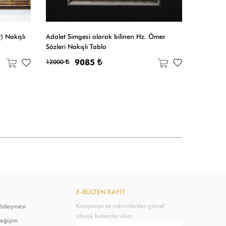
) Nakışlı
Adalet Simgesi olarak bilinen Hz. Ömer
16 Türk de
Sözleri Nakışlı Tablo
Şeyh Ede
Nakışlı T
9085
12000
9000
E-BÜLTEN KAYIT
Kampanya ve indirimlerden güncel
Sözleşmesi
olarak haberdar olun
Değişim