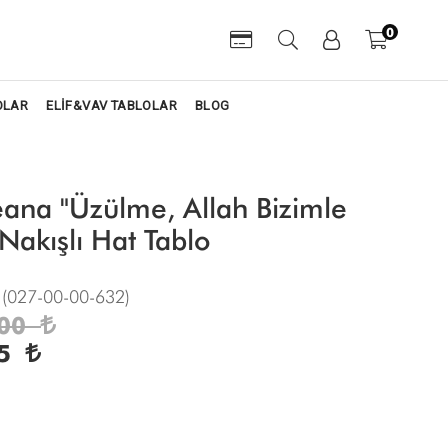
0
OLAR
ELİF&VAV TABLOLAR
BLOG
ana "Üzülme, Allah Bizimle
 Nakışlı Hat Tablo
(027-00-00-632)
00
5