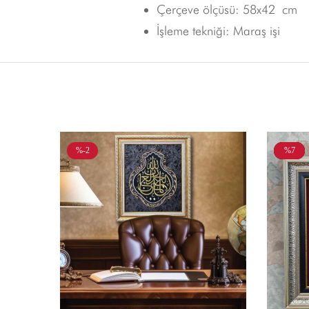
Çerçeve ölçüsü: 58x42 cm
İşleme tekniği: Maraş işi
%-2
Yeni
%7