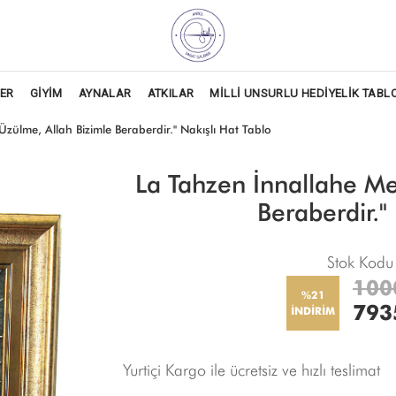
LER
GİYİM
AYNALAR
ATKILAR
MİLLİ UNSURLU HEDİYELİK TABL
zülme, Allah Bizimle Beraberdir." Nakışlı Hat Tablo
La Tahzen İnnallahe Me
Beraberdir."
Stok Kodu
100
%21
793
İNDİRİM
Yurtiçi Kargo ile ücretsiz ve hızlı teslimat