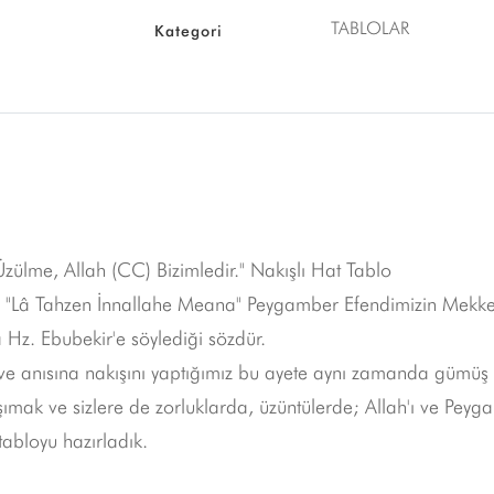
TABLOLAR
Kategori
)
ülme, Allah (CC) Bizimledir." Nakışlı Hat Tablo
en "Lâ Tahzen İnnallahe Meana" Peygamber Efendimizin Mekk
 Hz. Ebubekir'e söylediği sözdür.
 ve anısına nakışını yaptığımız bu ayete aynı zamanda gümüş
ımak ve sizlere de zorluklarda, üzüntülerde; Allah'ı ve Pey
tabloyu hazırladık.