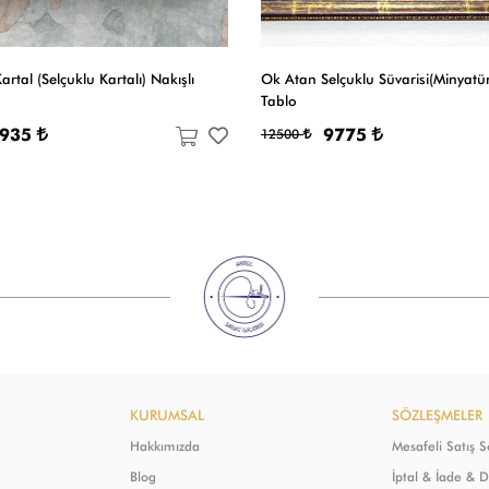
Kartal (Selçuklu Kartalı) Nakışlı
Ok Atan Selçuklu Süvarisi(Minyatür
Tablo
7935
9775
12500
KURUMSAL
SÖZLEŞMELER
Hakkımızda
Mesafeli Satış 
Blog
İptal & İade & 