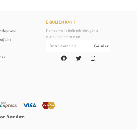
E-BÜLTEN KAYIT
Kampanya ve indirimlerden güncel
Sözleşmesi
olarak haberdar olun
Değişim
Gönder
mesi
or Yazılım